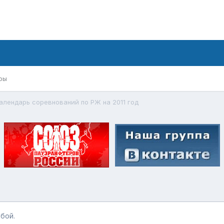
ры
алендарь соревнований по РЖ на 2011 год
бой.