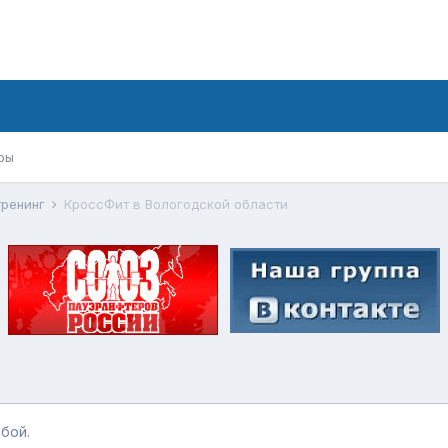
ры
тренинг
КроссФит в Вологодской области
бой.