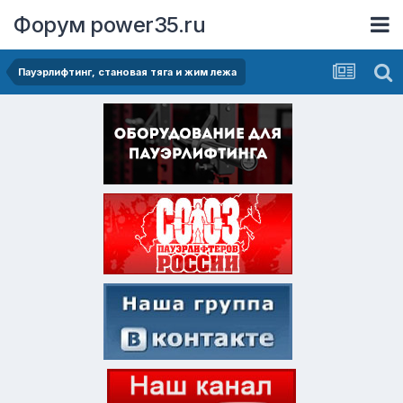
Форум power35.ru
Пауэрлифтинг, становая тяга и жим лежа