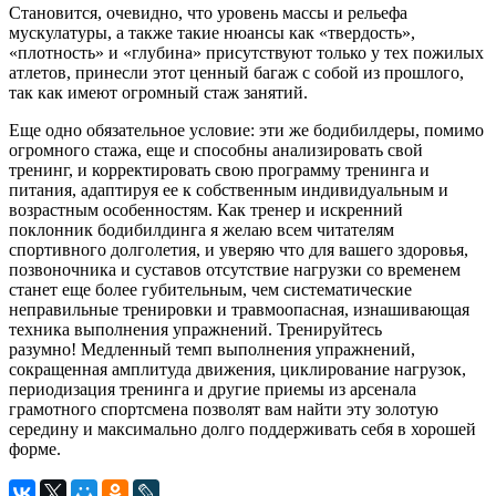
Становится, очевидно, что уровень массы и рельефа
мускулатуры, а также такие нюансы как «твердость»,
«плотность» и «глубина» присутствуют только у тех пожилых
атлетов, принесли этот ценный багаж с собой из прошлого,
так как имеют огромный стаж занятий.
Еще одно обязательное условие: эти же бодибилдеры, помимо
огромного стажа, еще и способны анализировать свой
тренинг, и корректировать свою программу тренинга и
питания, адаптируя ее к собственным индивидуальным и
возрастным особенностям. Как тренер и искренний
поклонник бодибилдинга я желаю всем читателям
спортивного долголетия, и уверяю что для вашего здоровья,
позвоночника и суставов отсутствие нагрузки со временем
станет еще более губительным, чем систематические
неправильные тренировки и травмоопасная, изнашивающая
техника выполнения упражнений. Тренируйтесь
разумно! Медленный темп выполнения упражнений,
сокращенная амплитуда движения, циклирование нагрузок,
периодизация тренинга и другие приемы из арсенала
грамотного спортсмена позволят вам найти эту золотую
середину и максимально долго поддерживать себя в хорошей
форме.