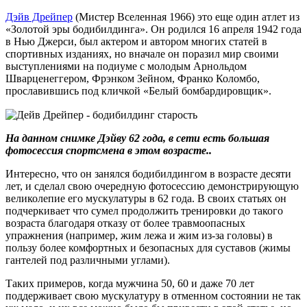
Дэйв Дрейпер
(Мистер Вселенная 1966) это еще один атлет из
«Золотой эры бодибилдинга». Он родился 16 апреля 1942 года
в Нью Джерси, был актером и автором многих статей в
спортивных изданиях, но вначале он поразил мир своими
выступлениями на подиуме с молодым Арнольдом
Шварценеггером, Фрэнком Зейном, Франко Коломбо,
прославившись под кличкой «Белый бомбардировщик».
На данном снимке Дэйву 62 года, в сети есть большая
фотосессия спортсмена в этом возрасте..
Интересно, что он занялся бодибилдингом в возрасте десяти
лет, и сделал свою очередную фотосессию демонстрирующую
великолепие его мускулатуры в 62 года. В своих статьях он
подчеркивает что сумел продолжить тренировки до такого
возраста благодаря отказу от более травмоопасных
упражнения (например, жим лежа и жим из-за головы) в
пользу более комфортных и безопасных для суставов (жимы
гантелей под различными углами).
Таких примеров, когда мужчина 50, 60 и даже 70 лет
поддерживает свою мускулатуру в отменном состоянии не так