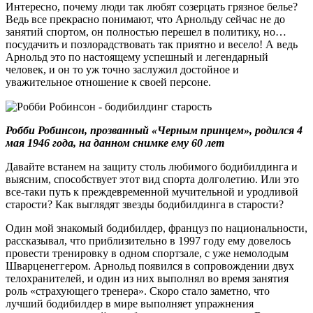
Интересно, почему люди так любят созерцать грязное белье?
Ведь все прекрасно понимают, что Арнольду сейчас не до
занятий спортом, он полностью перешел в политику, но…
посудачить и позлорадствовать так приятно и весело! А ведь
Арнольд это по настоящему успешный и легендарный
человек, и он то уж точно заслужил достойное и
уважительное отношение к своей персоне.
Робби Робинсон, прозванный «Черным принцем», родился 4
мая 1946 года, на данном снимке ему 60 лет
Давайте встанем на защиту столь любимого бодибилдинга и
выясним, способствует этот вид спорта долголетию. Или это
все-таки путь к преждевременной мучительной и уродливой
старости? Как выглядят звезды бодибилдинга в старости?
Один мой знакомый бодибилдер, француз по национальности,
рассказывал, что приблизительно в 1997 году ему довелось
провести тренировку в одном спортзале, с уже немолодым
Шварценеггером. Арнольд появился в сопровождении двух
телохранителей, и один из них выполнял во время занятия
роль «страхующего тренера». Скоро стало заметно, что
лучший бодибилдер в мире выполняет упражнения