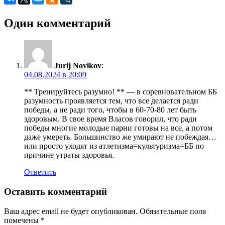
Навигация
Один комментарий
по
записям
Jurij Novikov
:
Предыдущая
04.08.2024 в 20:09
запись:
Прекрасная
Паулин
** Тренируйтесь разумно! ** — в соревновательном ББ
Нордин
разумность проявляется тем, что все делается ради
(Pauline
победы, а не ради того, чтобы в 60-70-80 лет быть
Nordin)
здоровым. В свое время Власов говорил, что ради
Следующая
победы многие молодые парни готовы на все, а потом
запись:
Плюкфельдер
даже умереть. Большинство же умирают не побеждая…
Рудольф
или просто уходят из атлетизма=культуризма=ББ по
Владимирович
причине утраты здоровья.
—
биография
Ответить
Оставить комментарий
Ваш адрес email не будет опубликован.
Обязательные поля
помечены
*