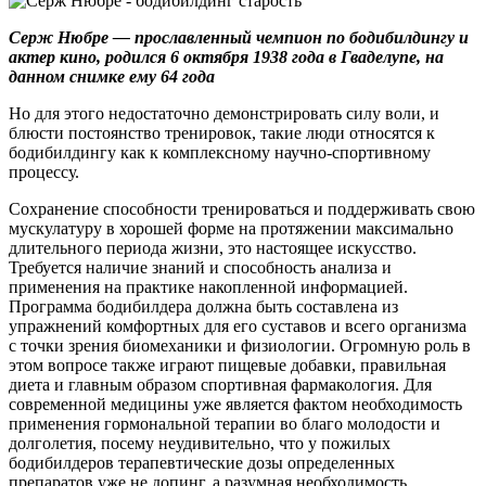
Серж Нюбре — прославленный чемпион по бодибилдингу и
актер кино, родился 6 октября 1938 года в Гваделупе, на
данном снимке ему 64 года
Но для этого недостаточно демонстрировать силу воли, и
блюсти постоянство тренировок, такие люди относятся к
бодибилдингу как к комплексному научно-спортивному
процессу.
Сохранение способности тренироваться и поддерживать свою
мускулатуру в хорошей форме на протяжении максимально
длительного периода жизни, это настоящее искусство.
Требуется наличие знаний и способность анализа и
применения на практике накопленной информацией.
Программа бодибилдера должна быть составлена из
упражнений комфортных для его суставов и всего организма
с точки зрения биомеханики и физиологии. Огромную роль в
этом вопросе также играют пищевые добавки, правильная
диета и главным образом спортивная фармакология. Для
современной медицины уже является фактом необходимость
применения гормональной терапии во благо молодости и
долголетия, посему неудивительно, что у пожилых
бодибилдеров терапевтические дозы определенных
препаратов уже не допинг, а разумная необходимость.