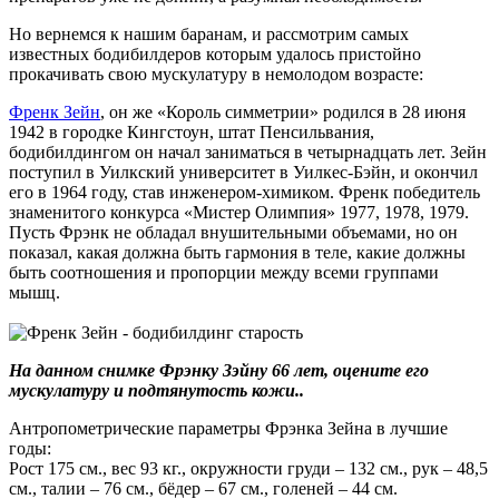
Но вернемся к нашим баранам, и рассмотрим самых
известных бодибилдеров которым удалось пристойно
прокачивать свою мускулатуру в немолодом возрасте:
Френк Зейн
, он же «Король симметрии» родился в 28 июня
1942 в городке Кингстоун, штат Пенсильвания,
бодибилдингом он начал заниматься в четырнадцать лет. Зейн
поступил в Уилкский университет в Уилкес-Бэйн, и окончил
его в 1964 году, став инженером-химиком. Френк победитель
знаменитого конкурса «Мистер Олимпия» 1977, 1978, 1979.
Пусть Фрэнк не обладал внушительными объемами, но он
показал, какая должна быть гармония в теле, какие должны
быть соотношения и пропорции между всеми группами
мышц.
На данном снимке Фрэнку Зэйну 66 лет, оцените его
мускулатуру и подтянутость кожи..
Антропометрические параметры Фрэнка Зейна в лучшие
годы:
Рост 175 см., вес 93 кг., окружности груди – 132 см., рук – 48,5
см., талии – 76 см., бёдер – 67 см., голеней – 44 см.