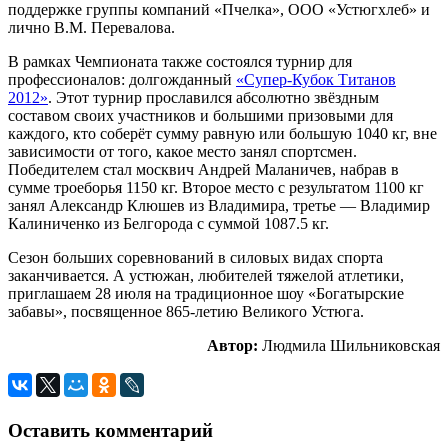
поддержке группы компаний «Пчелка», ООО «Устюгхлеб» и
лично В.М. Перевалова.
В рамках Чемпионата также состоялся турнир для
профессионалов: долгожданный
«Супер-Кубок Титанов
2012»
. Этот турнир прославился абсолютно звёздным
составом своих участников и большими призовыми для
каждого, кто соберёт сумму равную или большую 1040 кг, вне
зависимости от того, какое место занял спортсмен.
Победителем стал москвич Андрей Маланичев, набрав в
сумме троеборья 1150 кг. Второе место с результатом 1100 кг
занял Александр Клюшев из Владимира, третье — Владимир
Калиниченко из Белгорода с суммой 1087.5 кг.
Сезон больших соревнований в силовых видах спорта
заканчивается. А устюжан, любителей тяжелой атлетики,
приглашаем 28 июля на традиционное шоу «Богатырские
забавы», посвященное 865-летию Великого Устюга.
Автор:
Людмила Шильниковская
Оставить комментарий
Навигация