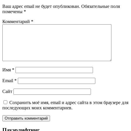
по
Ваш адрес email не будет опубликован.
Обязательные поля
записям
помечены
*
Комментарий
*
Предыдущая
запись:
Али
Клыч
Хасаев
Бугленский
—
выдающийся
борец
вольного
Имя
*
стиля.
Следующая
Email
*
запись:
13-
летняя
Сайт
Владислава
Длужневская
Сохранить моё имя, email и адрес сайта в этом браузере для
готовится
последующих моих комментариев.
к
новому
рекорду
Пауэрлифтинг